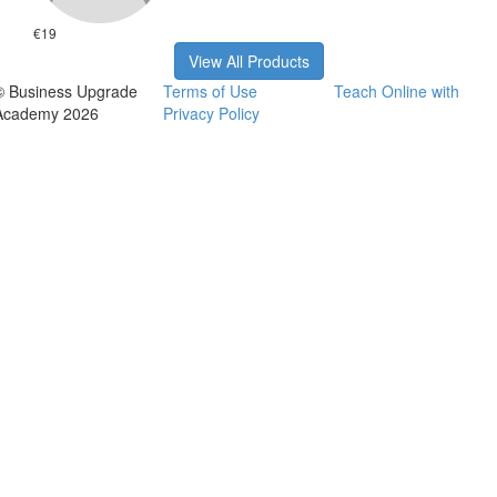
€19
View All Products
© Business Upgrade
Terms of Use
Teach Online with
Academy 2026
Privacy Policy